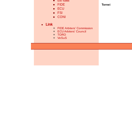
Elo Italia
FIDE
Tornei
ECU
FSI
CONI
Link
FIDE Arbiters' Commission
ECU Arbiters' Council
TORO
VeSuS