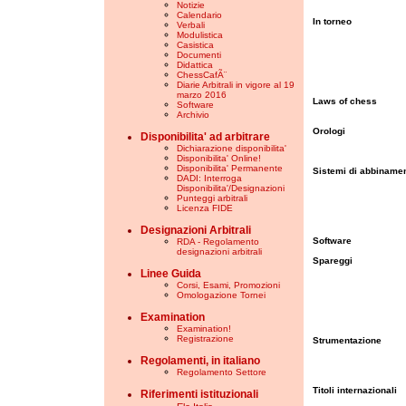
Notizie
Calendario
In torneo
Verbali
Modulistica
Casistica
Documenti
Didattica
ChessCafÃ¨
Diarie Arbitrali in vigore al 19
marzo 2016
Laws of chess
Software
Archivio
Orologi
Disponibilita' ad arbitrare
Dichiarazione disponibilita'
Disponibilita' Online!
Disponibilita' Permanente
Sistemi di abbiname
DADI: Interroga
Disponibilita'/Designazioni
Punteggi arbitrali
Licenza FIDE
Designazioni Arbitrali
Software
RDA - Regolamento
designazioni arbitrali
Spareggi
Linee Guida
Corsi, Esami, Promozioni
Omologazione Tornei
Examination
Examination!
Registrazione
Strumentazione
Regolamenti, in italiano
Regolamento Settore
Titoli internazionali
Riferimenti istituzionali