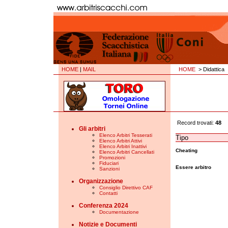
HOME
|
MAIL
HOME
> Didattica
Record trovati:
48
Gli arbitri
Elenco Arbitri Tesserati
Tipo
Elenco Arbitri Attivi
Elenco Arbitri Inattivi
Cheating
Elenco Arbitri Cancellati
Promozioni
Fiduciari
Essere arbitro
Sanzioni
Organizzazione
Consiglio Direttivo CAF
Contatti
Conferenza 2024
Documentazione
Notizie e Documenti