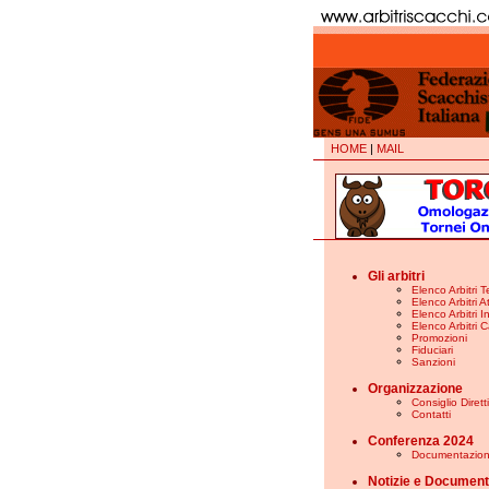
HOME
|
MAIL
Gli arbitri
Elenco Arbitri T
Elenco Arbitri At
Elenco Arbitri In
Elenco Arbitri C
Promozioni
Fiduciari
Sanzioni
Organizzazione
Consiglio Diret
Contatti
Conferenza 2024
Documentazio
Notizie e Document