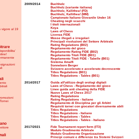
2009/2014
Buchholz
Buchholz (variante italiana)
Buchholz, Kallithea! (FD)
Buchholz, Kallithea! (MM)
Campionato Italiano Giovanile Under 16
Cheating negli scacchi
I titoli internazionali
Koya
in vigore al 19
Laws of Chess
Licenza FIDE
Mosse illegali e irregolari
Principali risoluzioni del Settore Arbitrale
Rating Regulations (B02)
bitrare
Regolamento del gioco
sponibilita'
Regolamento Rating FIDE (B02)
nline!
Regolamento Titoli FIDE (B01)
Permanente
Regolamento Titoli FIDE - Tabelle (B01)
a
Sistema Amalfi
esignazioni
Sonneborn Berger
li
Svizzero accelerato e accelerato decrescente
Titles Regulations (B01)
Titles Regulations - Tables (B01)
li
2014/2017
Guida all'utilizzo degli orologi digitali
ento
Laws of Chess - Regolamento del gioco
itrali
Linee guida anti cheating della FIDE
Nuove Laws of Chess 2017
Rating Regulations
Promozioni
Rating Regulations - Italiano
Tornei
Regolamento di Disciplina per gli Arbitri
Requisiti tornei con giocatori diversamente abili
Titles Regulations
Titles Regulations - Italiano
Titles Regulations - Tables
Titles Regulations - Tables - Italiano
iano
2017/2021
Fide Tournament report form (IT3)
ettore
Modulo Gradimento Arbitrale
Modulo Gradimento Organizzazione
nali
Principi comuni e differenze tra Sistemi Svizzeri