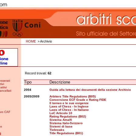
HOME
> Archivio
Record trovati:
62
esserati
Tipo
Descrizione
tivi
attivi
2004
Guida alla lettura dei documenti della sezione Archivio
ancellati
2005/2009
Arbiters Title Regulations (B05)
Conversione ECF Grade e Rating FIDE
Il torneo e le sue esigenze
Laws of Chess - In Inglese
Laws of Chess - In Italiano
tivo CAF
LoC Articolo 10
Rating Regulations (B02)
Sistema Amalfi
Sistema Italo-Svizzero
ne
Sistemi di base
Tiebreaks
Title Regulations (B01)
i