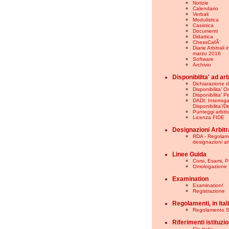
Notizie
Calendario
Verbali
Modulistica
Casistica
Documenti
Didattica
ChessCafÃ¨
Diarie Arbitrali 
marzo 2016
Software
Archivio
Disponibilita' ad ar
Dichiarazione di
Disponibilita' O
Disponibilita' 
DADI: Interrog
Disponibilita'/D
Punteggi arbitra
Licenza FIDE
Designazioni Arbitra
RDA - Regolam
designazioni arb
Linee Guida
Corsi, Esami, 
Omologazione 
Examination
Examination!
Registrazione
Regolamenti, in ital
Regolamento S
Riferimenti istituzio