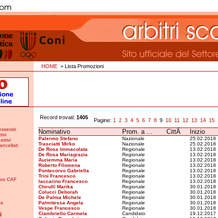
HOME
> Lista Promozioni
Record trovati:
1405
Pagine:
1
2
3
4
5
6
7
8
9
10
11
12
13
14
15
esserati
Nominativo
Prom. a ...
CittÃ
Inizio
tivi
Palermo Stefano
Nazionale
25.02.2018
attivi
Trasciatti Mirko
Nazionale
25.02.2018
ancellati
De Rosa Immacolata
Regionale
13.02.2018
De Rosa Mariagrazia
Regionale
13.02.2018
Auriemma Maria
Regionale
13.02.2018
Roberto Filomena
Regionale
13.02.2018
Pontecorvo Gabriella
Regionale
13.02.2018
Trini Francesco
Regionale
13.02.2018
tivo CAF
Iaccarino Francesco
Regionale
13.02.2018
Chirulli Marika
Regionale
30.01.2018
Colucci Deborah
Regionale
30.01.2018
De Palma Michele
Regionale
30.01.2018
ne
Palmitessa Angela
Regionale
30.01.2018
Vespe Francesco
Regionale
30.01.2018
Ciambriello Carmela
Candidato
19.12.2017
i