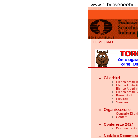
HOME
|
MAIL
Gli arbitri
Elenco Arbitri T
Elenco Arbitri At
Elenco Arbitri In
Elenco Arbitri C
Promozioni
Fiduciari
Sanzioni
Organizzazione
Consiglio Diret
Contatti
Conferenza 2024
Documentazio
Notizie e Document