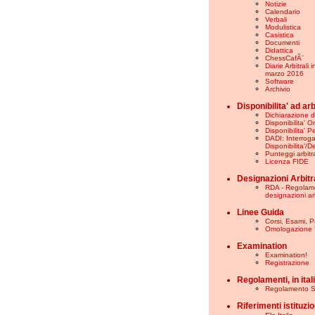
Notizie
Calendario
Verbali
Modulistica
Casistica
Documenti
Didattica
ChessCafÃ¨
Diarie Arbitrali 
marzo 2016
Software
Archivio
Disponibilita' ad ar
Dichiarazione di
Disponibilita' O
Disponibilita' 
DADI: Interrog
Disponibilita'/D
Punteggi arbitra
Licenza FIDE
Designazioni Arbitra
RDA - Regolam
designazioni arb
Linee Guida
Corsi, Esami, 
Omologazione 
Examination
Examination!
Registrazione
Regolamenti, in ital
Regolamento S
Riferimenti istituzio