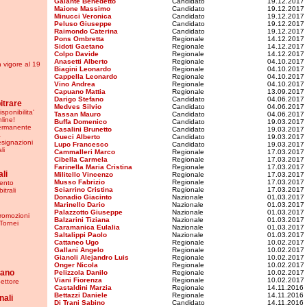
Galante Benedetto
Candidato
19.12.2017
Maione Massimo
Candidato
19.12.2017
Minucci Veronica
Candidato
19.12.2017
Peluso Giuseppe
Candidato
19.12.2017
Raimondo Caterina
Candidato
19.12.2017
Pons Ombretta
Regionale
14.12.2017
Sidoti Gaetano
Regionale
14.12.2017
Colpo Davide
Regionale
14.12.2017
Anasetti Alberto
Regionale
04.10.2017
in vigore al 19
Biagini Leonardo
Regionale
04.10.2017
Cappella Leonardo
Regionale
04.10.2017
Vino Andrea
Regionale
04.10.2017
Capuano Mattia
Regionale
13.09.2017
Darigo Stefano
Candidato
04.06.2017
bitrare
Medves Silvio
Candidato
04.06.2017
sponibilita'
Tassan Mauro
Candidato
04.06.2017
nline!
Buffa Domenico
Candidato
19.03.2017
Permanente
Casalini Brunetto
Candidato
19.03.2017
a
Gueci Alberto
Candidato
19.03.2017
esignazioni
Lupo Francesco
Candidato
19.03.2017
li
Cammalleri Marco
Regionale
17.03.2017
Cibella Carmela
Regionale
17.03.2017
Farinella Maria Cristina
Regionale
17.03.2017
li
Militello Vincenzo
Regionale
17.03.2017
Musso Fabrizio
Regionale
17.03.2017
ento
Sciarrino Cristina
Regionale
17.03.2017
itrali
Donadio Giacinto
Nazionale
01.03.2017
Marinello Dario
Nazionale
01.03.2017
Palazzotto Giuseppe
Nazionale
01.03.2017
Promozioni
Balzarini Tiziana
Nazionale
01.03.2017
Tornei
Caramanica Eulalia
Nazionale
01.03.2017
Saltalippi Paolo
Nazionale
01.03.2017
Cattaneo Ugo
Regionale
10.02.2017
Gallani Angelo
Regionale
10.02.2017
Gianoli Alejandro Luis
Regionale
10.02.2017
Onger Nicola
Regionale
10.02.2017
iano
Pelizzola Danilo
Regionale
10.02.2017
Viani Fiorenza
Regionale
10.02.2017
ettore
Castaldini Marzia
Regionale
14.11.2016
Bettazzi Daniele
Regionale
14.11.2016
nali
Di Trani Sabino
Candidato
14.11.2016