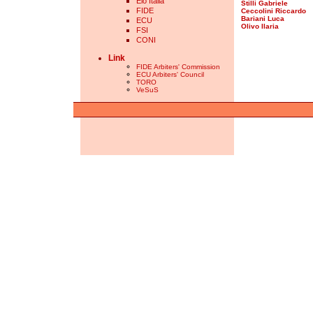
Elo Italia
Stilli Gabriele
FIDE
Ceccolini Riccardo
Bariani Luca
ECU
Olivo Ilaria
FSI
CONI
Link
FIDE Arbiters' Commission
ECU Arbiters' Council
TORO
VeSuS