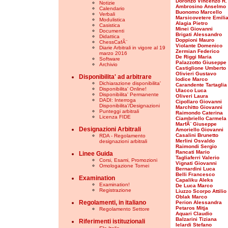
Doronzo Vincenzo R.
Notizie
Ambrosino Anselmo
Calendario
Buonomo Marcello
Verbali
Marsicovetere Emili
Modulistica
Alagia Pietro
Casistica
Minei Giovanni
Documenti
Brigati Alessandro
Didattica
Doppioni Mauro
ChessCafÃ¨
Violante Domenico
Diarie Arbitrali in vigore al 19
Zermian Federico
marzo 2016
De Riggi Maria
Software
Palazzotto Giuseppe
Archivio
Castiglione Umberto
Olivieri Gustavo
Disponibilita' ad arbitrare
Iodice Marco
Dichiarazione disponibilita'
Carandente Tartagli
Disponibilita' Online!
Ulacco Luca
Disponibilita' Permanente
Oliveri Laura
DADI: Interroga
Cipollaro Giovanni
Disponibilita'/Designazioni
Marchitto Giovanni
Punteggi arbitrali
Raimondo Caterina
Licenza FIDE
Ciambriello Carmela
MarfÃ¨ Giuseppe
Designazioni Arbitrali
Amoriello Giovanni
Casalini Brunetto
RDA - Regolamento
Merlini Osvaldo
designazioni arbitrali
Raimondi Sergio
Rancati Mario
Linee Guida
Tagliaferri Valerio
Corsi, Esami, Promozioni
Vignati Giovanni
Omologazione Tornei
Bernardini Luca
Belli Francesco
Examination
Capaliku Aleks
Examination!
De Luca Marco
Registrazione
Liuzzo Scorpo Attilio
Oblak Marco
Regolamenti, in italiano
Perion Alessandra
Petaros Mitja
Regolamento Settore
Aquari Claudio
Balzarini Tiziana
Riferimenti istituzionali
Ielardi Stefano