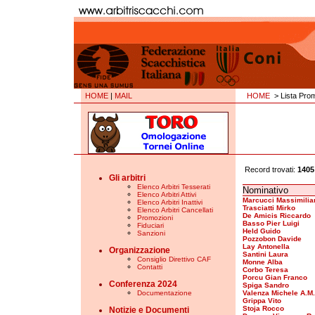
HOME
|
MAIL
HOME
> Lista Prom
Record trovati:
1405
Gli arbitri
Elenco Arbitri Tesserati
Nominativo
Elenco Arbitri Attivi
Marcucci Massimilia
Elenco Arbitri Inattivi
Trasciatti Mirko
Elenco Arbitri Cancellati
De Amicis Riccardo
Promozioni
Basso Pier Luigi
Fiduciari
Held Guido
Sanzioni
Pozzobon Davide
Lay Antonella
Organizzazione
Santini Laura
Consiglio Direttivo CAF
Monne Alba
Contatti
Corbo Teresa
Porcu Gian Franco
Conferenza 2024
Spiga Sandro
Documentazione
Valenza Michele A.M.
Grippa Vito
Stoja Rocco
Notizie e Documenti