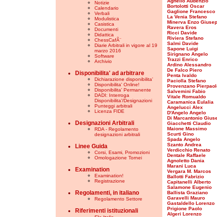
Agnello Audenzio
Notizie
Bortolotti Oscar
Calendario
Gaglione Francesco
Verbali
La Venia Stefano
Modulistica
Minerva Enzo Giuse
Casistica
Ravera Eros
Documenti
Ricci Davide
Didattica
Riviera Stefano
ChessCafÃ¨
Salmi Davide
Diarie Arbitrali in vigore al 19
Sapone Luigi
marzo 2016
Sirignano Angelo
Software
Trazzi Enrico
Archivio
Ardino Alessandro
De Falco Piero
Disponibilita' ad arbitrare
Penta Ivaldo
Dichiarazione disponibilita'
Paciolla Stefano
Disponibilita' Online!
Provenzano Pierpaol
Disponibilita' Permanente
Salvemini Fabio
DADI: Interroga
Vitale Romualdo
Disponibilita'/Designazioni
Caramanica Eulalia
Punteggi arbitrali
Angelucci Alex
Licenza FIDE
D'Angelo Angelo
Di Marcantonio Gius
Designazioni Arbitrali
Giacchetti Claudio
Maione Massimo
RDA - Regolamento
Scurti Gino
designazioni arbitrali
Spada Angelo
Szanto Andrea
Linee Guida
Verdicchio Renato
Corsi, Esami, Promozioni
Dentale Raffaele
Omologazione Tornei
Agnoletto Dania
Marani Luca
Examination
Vergara M. Marcos
Examination!
Ballotti Fabrizio
Registrazione
Capitanelli Alberto
Salamone Eugenio
Regolamenti, in italiano
Ballista Graziano
Garavelli Mauro
Regolamento Settore
Gastaldello Lorenzo
Prigione Paolo
Riferimenti istituzionali
Algeri Lorenzo