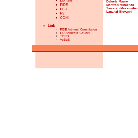
Elo Italia
Delucis Mauro
FIDE
Manfredi Vincenzo
Traverso Massimilia
ECU
Lattanzi Giovanni
FSI
CONI
Link
FIDE Arbiters' Commission
ECU Arbiters' Council
TORO
VeSuS