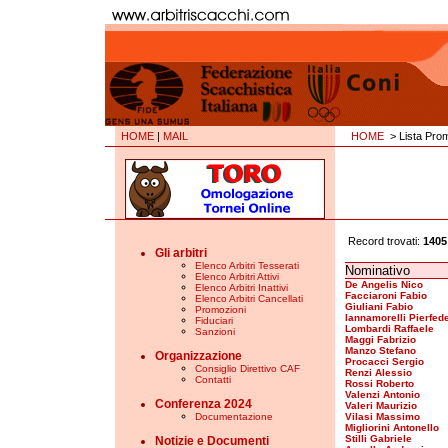
HOME
|
MAIL
HOME
> Lista Prom
Record trovati:
1405
Gli arbitri
Elenco Arbitri Tesserati
Nominativo
Elenco Arbitri Attivi
De Angelis Nico
Elenco Arbitri Inattivi
Facciaroni Fabio
Elenco Arbitri Cancellati
Giuliani Fabio
Promozioni
Iannamorelli Pierfed
Fiduciari
Lombardi Raffaele
Sanzioni
Maggi Fabrizio
Manzo Stefano
Organizzazione
Procacci Sergio
Consiglio Direttivo CAF
Renzi Alessio
Contatti
Rossi Roberto
Valenzi Antonio
Conferenza 2024
Valeri Maurizio
Documentazione
Vilasi Massimo
Migliorini Antonello
Stilli Gabriele
Notizie e Documenti