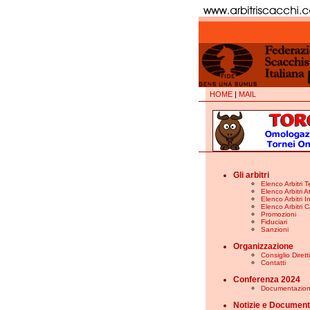
HOME
|
MAIL
Gli arbitri
Elenco Arbitri T
Elenco Arbitri At
Elenco Arbitri In
Elenco Arbitri C
Promozioni
Fiduciari
Sanzioni
Organizzazione
Consiglio Diret
Contatti
Conferenza 2024
Documentazio
Notizie e Document