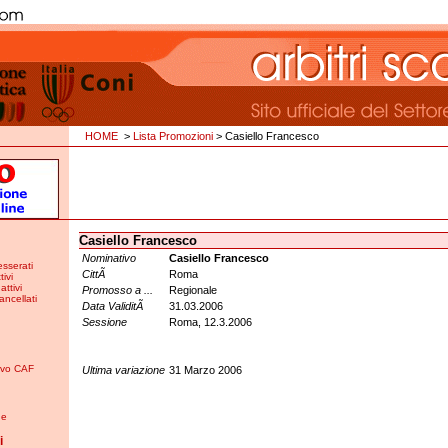
HOME
>
Lista Promozioni
> Casiello Francesco
Casiello Francesco
Nominativo
Casiello Francesco
esserati
CittÃ
Roma
tivi
attivi
Promosso a ...
Regionale
ancellati
Data ValiditÃ
31.03.2006
Sessione
Roma, 12.3.2006
tivo CAF
Ultima variazione
31 Marzo 2006
ne
i