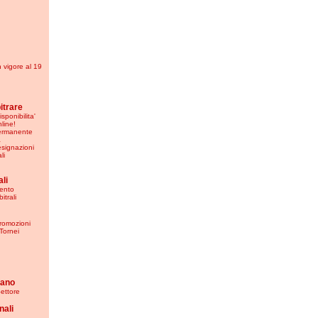
in vigore al 19
bitrare
sponibilita'
nline!
Permanente
a
esignazioni
li
li
ento
itrali
Promozioni
Tornei
iano
ettore
nali