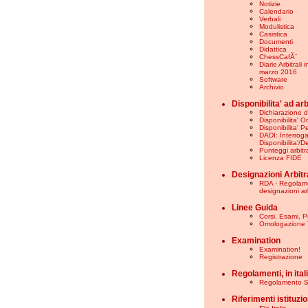
Notizie
Calendario
Verbali
Modulistica
Casistica
Documenti
Didattica
ChessCafÃ¨
Diarie Arbitrali 
marzo 2016
Software
Archivio
Disponibilita' ad ar
Dichiarazione di
Disponibilita' O
Disponibilita' 
DADI: Interrog
Disponibilita'/D
Punteggi arbitra
Licenza FIDE
Designazioni Arbitra
RDA - Regolam
designazioni arb
Linee Guida
Corsi, Esami, 
Omologazione 
Examination
Examination!
Registrazione
Regolamenti, in ital
Regolamento S
Riferimenti istituzio