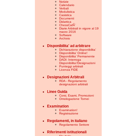
Notizie
Calendario
Verbali
Modulistica
Casistica
Documenti
Didattica
ChessCafÃ¨
Diarie Arbitrali in vigore al 19
marzo 2016
Software
Archivio
Disponibilita' ad arbitrare
Dichiarazione disponibilita'
Disponibilita' Online!
Disponibilita' Permanente
DADI: Interroga
Disponibilita'/Designazioni
Punteggi arbitrali
Licenza FIDE
Designazioni Arbitrali
RDA - Regolamento
designazioni arbitrali
Linee Guida
Corsi, Esami, Promozioni
Omologazione Tornei
Examination
Examination!
Registrazione
Regolamenti, in italiano
Regolamento Settore
Riferimenti istituzionali