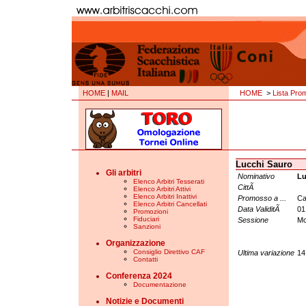
HOME
|
MAIL
HOME
>
Lista Pro
Lucchi Sauro
Gli arbitri
Nominativo
Lu
Elenco Arbitri Tesserati
CittÃ
Elenco Arbitri Attivi
Elenco Arbitri Inattivi
Promosso a ...
Ca
Elenco Arbitri Cancellati
Data ValiditÃ
01
Promozioni
Fiduciari
Sessione
Mo
Sanzioni
Organizzazione
Consiglio Direttivo CAF
Ultima variazione
14
Contatti
Conferenza 2024
Documentazione
Notizie e Documenti