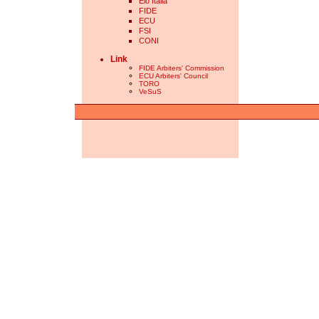
Elo Italia
FIDE
ECU
FSI
CONI
Link
FIDE Arbiters' Commission
ECU Arbiters' Council
TORO
VeSuS