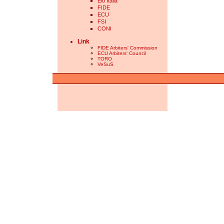
Elo Italia
FIDE
ECU
FSI
CONI
Link
FIDE Arbiters' Commission
ECU Arbiters' Council
TORO
VeSuS