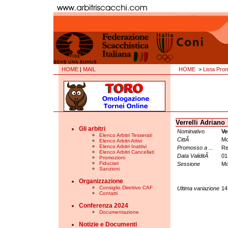
HOME
|
MAIL
HOME
>
Lista Pro
Verrelli Adriano
Gli arbitri
Nominativo
Ve
Elenco Arbitri Tesserati
CittÃ
Mo
Elenco Arbitri Attivi
Elenco Arbitri Inattivi
Promosso a ...
Re
Elenco Arbitri Cancellati
Data ValiditÃ
01
Promozioni
Fiduciari
Sessione
Mo
Sanzioni
Organizzazione
Consiglio Direttivo CAF
Ultima variazione
14
Contatti
Conferenza 2024
Documentazione
Notizie e Documenti