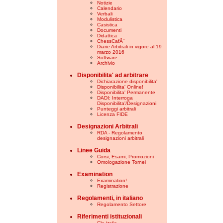
Notizie
Calendario
Verbali
Modulistica
Casistica
Documenti
Didattica
ChessCafÃ¨
Diarie Arbitrali in vigore al 19
marzo 2016
Software
Archivio
Disponibilita' ad arbitrare
Dichiarazione disponibilita'
Disponibilita' Online!
Disponibilita' Permanente
DADI: Interroga
Disponibilita'/Designazioni
Punteggi arbitrali
Licenza FIDE
Designazioni Arbitrali
RDA - Regolamento
designazioni arbitrali
Linee Guida
Corsi, Esami, Promozioni
Omologazione Tornei
Examination
Examination!
Registrazione
Regolamenti, in italiano
Regolamento Settore
Riferimenti istituzionali